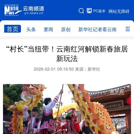
PC版本
网站无障碍
网站地图
首页
头条
要闻
原创
新华社记者看云南
政务
头条
云南要闻
本网原创
“村长”当纽带！云南红河解锁新春旅居
新玩法
新华社记者看云南
政务
人事
2026-02-01 09:16:50
来源：新华社
廉政
云南省领导报道集
旅游
教育
州市
社会
图片
经济
服务
云南故事
云南青年说
趣看文物