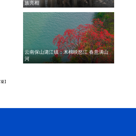
族亮相
云南保山潞江镇：木棉映怒江 春意满山
河
丁凝】