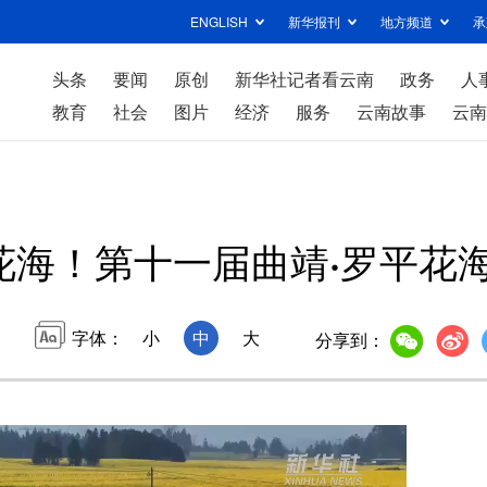
ENGLISH
新华报刊
地方频道
承
头条
要闻
原创
新华社记者看云南
政务
人
教育
社会
图片
经济
服务
云南故事
云南
花海！第十一届曲靖·罗平花
字体：
小
中
大
分享到：