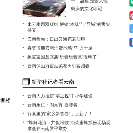
一口甜糯 走进大理
鹤庆的文化印记
来云南西双版纳 解锁“本味”与“异域”的舌尖
盛宴
云南鲁甸：日出云海宛若仙境
春节假期云南消费市场“马”力十足
象宝宝困意来袭 玩着玩着就“没电了”
云南保山万亩油菜花田引客踏春
新华社记者看云南
云南大力推进“零近视”中小学建设
好者相
云南永仁：闹元宵 喜赛装
行囊里的“家乡新答卷”，上新了！
“蜂舞花海，共促增收”油菜蜜蜂授粉现场观
摩会在云南罗平举办