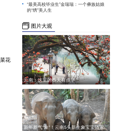
“最美高校毕业生”金瑞瑞：一个彝族姑娘
的“绣”美人生
图片大观
菜花
云南：这里的春天有点早
新年新气“象”！云南5头新生象宝宝随家