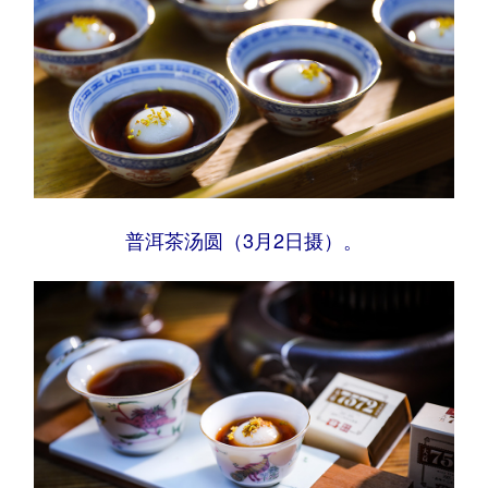
普洱茶汤圆（3月2日摄）。