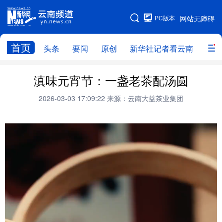
PC版本
网站无障碍
网站地图
首页
头条
要闻
原创
新华社记者看云南
政务
头条
云南要闻
本网原创
滇味元宵节：一盏老茶配汤圆
新华社记者看云南
政务
人事
2026-03-03 17:09:22
来源：云南大益茶业集团
廉政
云南省领导报道集
旅游
教育
州市
社会
图片
经济
服务
云南故事
云南青年说
趣看文物