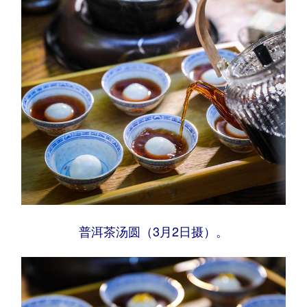
普洱茶汤圆（3月2日摄）。