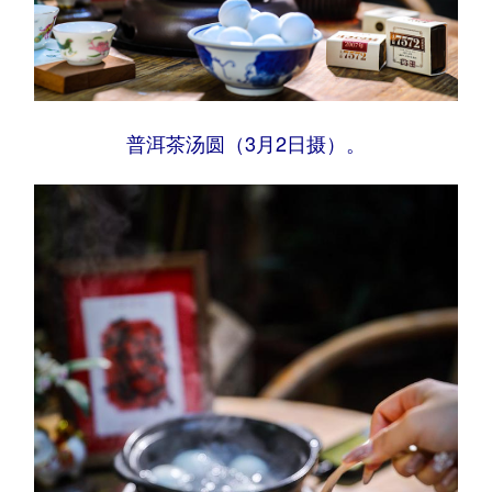
普洱茶汤圆（3月2日摄）。