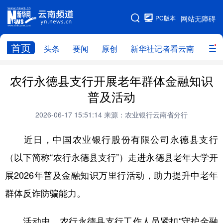
PC版本
网站无障碍
网站地图
首页
头条
要闻
原创
新华社记者看云南
政务
头条
云南要闻
本网原创
农行永德县支行开展老年群体金融知识
普及活动
新华社记者看云南
政务
人事
2026-06-17 15:51:14
来源：农业银行云南省分行
廉政
云南省领导报道集
旅游
近日，中国农业银行股份有限公司永德县支行
教育
州市
社会
图片
（以下简称“农行永德县支行”）走进永德县老年大学开
展2026年普及金融知识万里行活动，助力提升中老年
经济
服务
云南故事
群体反诈防骗能力。
云南青年说
趣看文物
活动中，农行永德县支行工作人员紧扣“守护金融