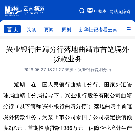
PC版本
网站无障碍
网站地图
首页
头条
要闻
原创
新华社记者看云南
政务
头条
云南要闻
本网原创
兴业银行曲靖分行落地曲靖市首笔境外
贷款业务
新华社记者看云南
政务
人事
2026-06-27 18:21:27
来源：兴业银行昆明分行
廉政
云南省领导报道集
旅游
近期，在中国人民银行曲靖市分行、国家外汇管
教育
州市
社会
图片
理局曲靖市分局指导下，兴业银行股份有限公司曲靖
分行（以下简称“兴业银行曲靖分行”）落地曲靖市首笔
经济
服务
云南故事
境外贷款业务，为某上市公司泰国子公司核定授信额
云南青年说
趣看文物
度2亿元，首期投放贷款1986万元，保障企业境外生产