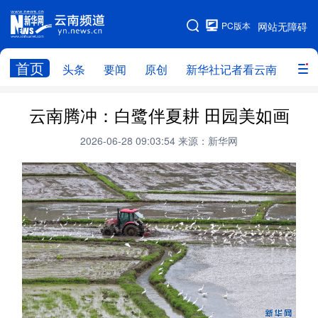
PC版本
网站无障碍
网站地图
首页
头条
要闻
原创
新华社记者看云南
政务
头条
云南要闻
本网原创
云南腾冲：白鹭伴夏耕 田园美如画
新华社记者看云南
政务
人事
2026-06-28 09:03:54
来源：新华网
廉政
云南省领导报道集
旅游
教育
州市
社会
图片
经济
服务
云南故事
云南青年说
趣看文物