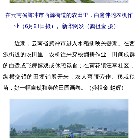
在云南省腾冲市西源街道的农田里，白鹭伴随农机作
业（6月21日摄）。新华网发（龚祖金 摄）
近期，云南省腾冲市进入水稻插秧关键期。在西
源街道的农田里，农机往来穿梭翻耕作业，田间成群
的白鹭或飞舞嬉戏或休憩觅食；在荷花镇汪李社区，
纵横交错的田埂铺展开来，农人弯腰劳作、移栽秧
苗，好一幅自然和美的田园画卷。（龚祖金 赵辉）