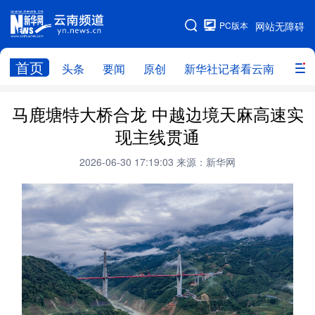
PC版本
网站无障碍
网站地图
首页
头条
要闻
原创
新华社记者看云南
政务
头条
云南要闻
本网原创
马鹿塘特大桥合龙 中越边境天麻高速实
现主线贯通
新华社记者看云南
政务
人事
2026-06-30 17:19:03
来源：新华网
廉政
云南省领导报道集
旅游
教育
州市
社会
图片
经济
服务
云南故事
云南青年说
趣看文物