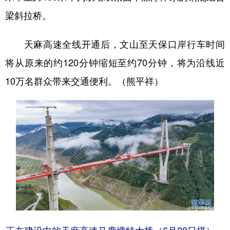
梁斜拉桥。
天麻高速全线开通后，文山至天保口岸行车时间
将从原来的约120分钟缩短至约70分钟，将为沿线近
10万名群众带来交通便利。（熊平祥）
正在建设中的天麻高速马鹿塘特大桥（6月28日摄）。