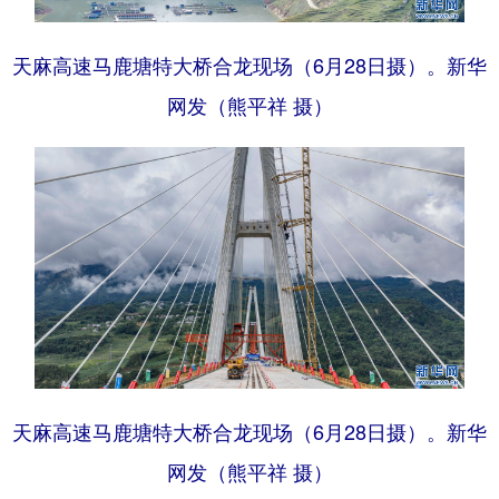
天麻高速马鹿塘特大桥合龙现场（6月28日摄）。新华
网发（熊平祥 摄）
天麻高速马鹿塘特大桥合龙现场（6月28日摄）。新华
网发（熊平祥 摄）