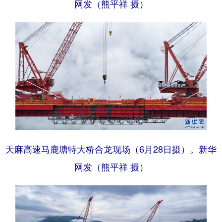
网发（熊平祥 摄）
天麻高速马鹿塘特大桥合龙现场（6月28日摄）。新华
网发（熊平祥 摄）