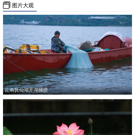
图片大观
云南抚仙湖开湖捕捞