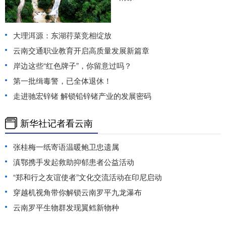
大理洱源：东湖荇菜竞相绽放
云南交通职业教育开启高质量发展新篇章
岸边这些“红色牌子”，你留意过吗？
第一批缉毒警，已全体退休！
走进驰宏锌锗 解锁铅锌锗产业的发展密码
新华社记者看云南
张桂梅一纸寄语温暖鲍卫忠遗属
滇鄂携手发起救助抑郁患者公益活动
“郑和行之友谊使者”文化交流活动在印尼启动
穿越机视角带你解锁云南罗平九龙瀑布
云南罗平生物群发现翼鳕新物种