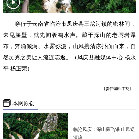
穿行于云南省临沧市凤庆县三岔河镇的密林间，
未见崖壁，就先闻轰鸣水声。藏于深山的老鹰岩瀑
布，奔涌倾泻、水雾弥漫，山风携清凉扑面而来，自
然灵秀之美让人流连忘返。（凤庆县融媒体中心 杨永
平 杨正荣）
【责任编辑:丁凝】
本网原创
临沧凤庆：深山藏飞瀑 山风送
清凉