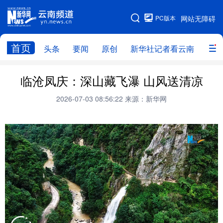
PC版本
网站无障碍
网站地图
首页
头条
要闻
原创
新华社记者看云南
政务
头条
云南要闻
本网原创
临沧凤庆：深山藏飞瀑 山风送清凉
新华社记者看云南
政务
人事
2026-07-03 08:56:22
来源：新华网
廉政
云南省领导报道集
旅游
教育
州市
社会
图片
经济
服务
云南故事
云南青年说
趣看文物