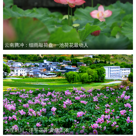
云南腾冲：细雨敲荷盘 一池荷花最动人
大理剑川：洋芋花开 夏意正浓