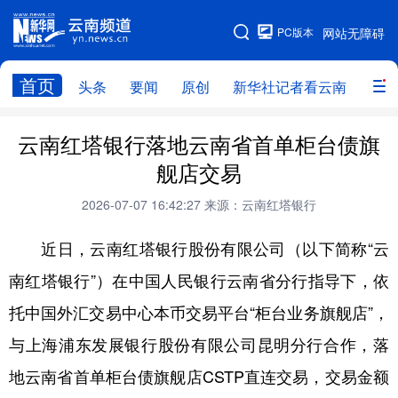
PC版本
网站无障碍
网站地图
首页
头条
要闻
原创
新华社记者看云南
政务
头条
云南要闻
本网原创
云南红塔银行落地云南省首单柜台债旗
舰店交易
新华社记者看云南
政务
人事
2026-07-07 16:42:27
来源：云南红塔银行
廉政
云南省领导报道集
旅游
近日，云南红塔银行股份有限公司（以下简称“云
教育
州市
社会
图片
南红塔银行”）在中国人民银行云南省分行指导下，依
托中国外汇交易中心本币交易平台“柜台业务旗舰店”，
经济
服务
云南故事
与上海浦东发展银行股份有限公司昆明分行合作，落
云南青年说
趣看文物
地云南省首单柜台债旗舰店CSTP直连交易，交易金额