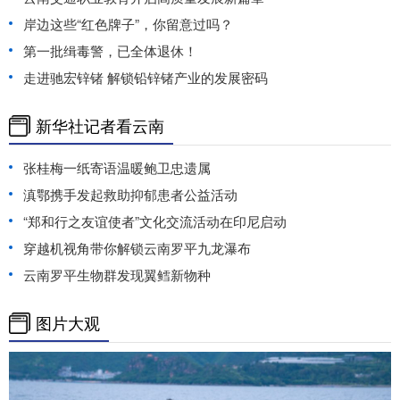
岸边这些“红色牌子”，你留意过吗？
第一批缉毒警，已全体退休！
走进驰宏锌锗 解锁铅锌锗产业的发展密码
新华社记者看云南
张桂梅一纸寄语温暖鲍卫忠遗属
滇鄂携手发起救助抑郁患者公益活动
“郑和行之友谊使者”文化交流活动在印尼启动
穿越机视角带你解锁云南罗平九龙瀑布
云南罗平生物群发现翼鳕新物种
图片大观