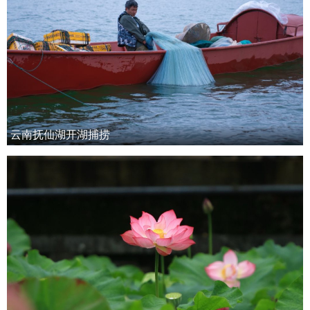
云南抚仙湖开湖捕捞