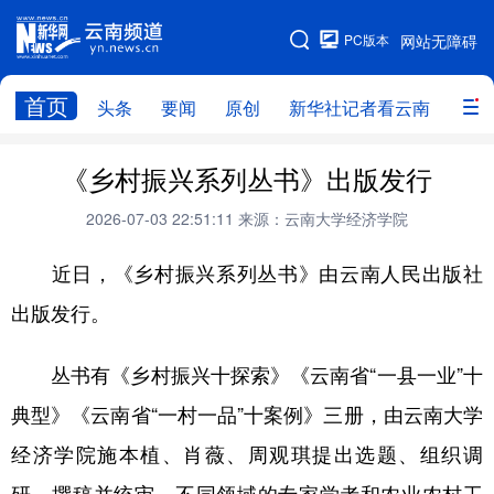
PC版本
网站无障碍
网站地图
首页
头条
要闻
原创
新华社记者看云南
政务
头条
云南要闻
本网原创
《乡村振兴系列丛书》出版发行
新华社记者看云南
政务
人事
2026-07-03 22:51:11
来源：云南大学经济学院
廉政
云南省领导报道集
旅游
近日，《乡村振兴系列丛书》由云南人民出版社
出版发行。
教育
州市
社会
图片
丛书有《乡村振兴十探索》《云南省“一县一业”十
经济
服务
云南故事
典型》《云南省“一村一品”十案例》三册，由云南大学
云南青年说
趣看文物
经济学院施本植、肖薇、周观琪提出选题、组织调
研、撰稿并统审，不同领域的专家学者和农业农村工