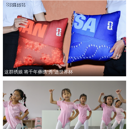
这群绣娘 将千年彝绣“秀”进世界杯