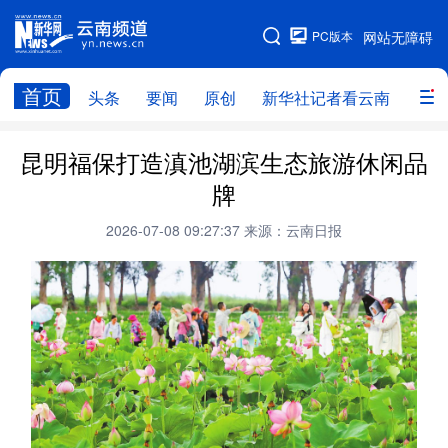
PC版本
网站无障碍
网站地图
首页
头条
要闻
原创
新华社记者看云南
政务
头条
云南要闻
本网原创
昆明福保打造滇池湖滨生态旅游休闲品
牌
新华社记者看云南
政务
人事
2026-07-08 09:27:37
来源：云南日报
廉政
云南省领导报道集
旅游
教育
州市
社会
图片
经济
服务
云南故事
云南青年说
趣看文物