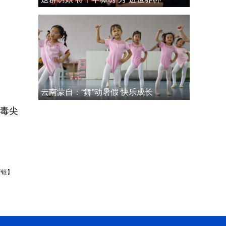
云南蒙自：“舞”动暑假 快乐成长
毒尖
芳钰】