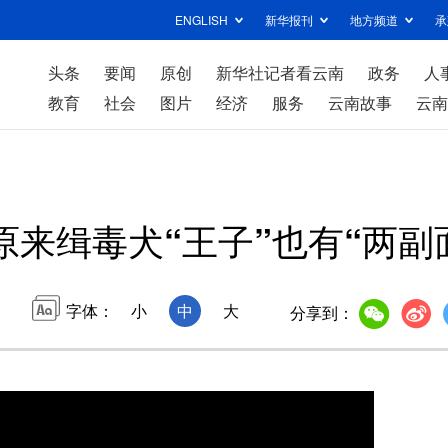
ENGLISH
新华报刊
地方频道
承
头条
要闻
原创
新华社记者看云南
政务
人
教育
社会
图片
经济
服务
云南故事
云南
原来缉毒犬“王子”也有“两副
字体：
小
中
大
分享到：