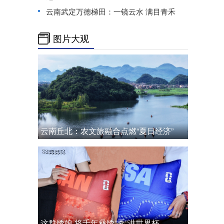
云南武定万德梯田：一镜云水 满目青禾
图片大观
云南丘北：农文旅融合点燃“夏日经济”
这群绣娘 将千年彝绣“秀”进世界杯