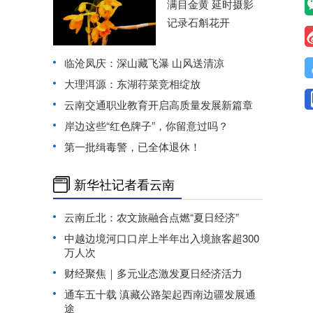
满目金黄 延时摄影
记录石斛花开
临沧凤庆：深山藏飞瀑 山风送清凉
大理洱源：东湖荇菜竞相绽放
云南交通职业教育开启高质量发展新篇章
岸边这些“红色牌子”，你留意过吗？
第一批缉毒警，已全体退休！
新华社记者看云南
云南丘北：农文旅融合点燃“夏日经济”
中越边境河口口岸上半年出入境旅客超300
万人次
财经聚焦｜多元业态激发夏日经济活力
通车五十载 滇藏公路架起西南边疆发展通
途