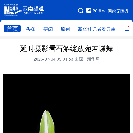
PC版本
网站无障碍
网站地图
首页
头条
要闻
原创
新华社记者看云南
政务
头条
云南要闻
本网原创
延时摄影看石斛绽放宛若蝶舞
新华社记者看云南
政务
人事
2026-07-04 09:01:53
来源：新华网
廉政
云南省领导报道集
旅游
教育
州市
社会
图片
经济
服务
云南故事
云南青年说
趣看文物