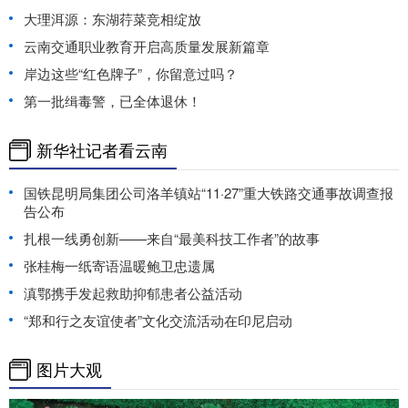
大理洱源：东湖荇菜竞相绽放
云南交通职业教育开启高质量发展新篇章
岸边这些“红色牌子”，你留意过吗？
第一批缉毒警，已全体退休！
新华社记者看云南
国铁昆明局集团公司洛羊镇站“11·27”重大铁路交通事故调查报
告公布
扎根一线勇创新——来自“最美科技工作者”的故事
张桂梅一纸寄语温暖鲍卫忠遗属
滇鄂携手发起救助抑郁患者公益活动
“郑和行之友谊使者”文化交流活动在印尼启动
图片大观