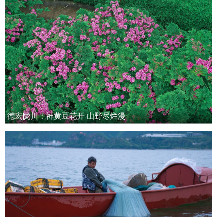
德宏陇川：神黄豆花开 山野尽烂漫