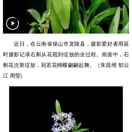
近日，在云南省保山市龙陵县，摄影爱好者用延
时摄影记录石斛从花苞到绽放的全过程。画面中，石
斛花次第绽放，宛若花蝴蝶翩翩起舞。（朱昌维 郁云
江 周莹)