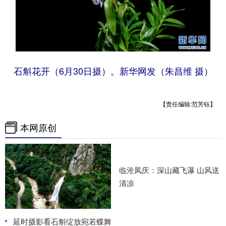
石斛花开（6月30日摄）。新华网发（朱昌维 摄）
【责任编辑:范芳钰】
本网原创
临沧凤庆：深山藏飞瀑 山风送
清凉
延时摄影看石斛绽放宛若蝶舞