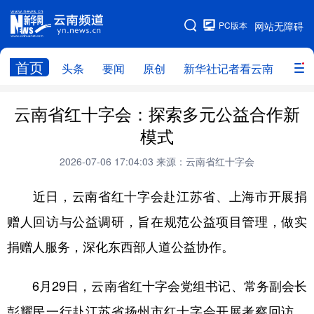
PC版本
网站无障碍
网站地图
首页
头条
要闻
原创
新华社记者看云南
政务
头条
云南要闻
本网原创
云南省红十字会：探索多元公益合作新
模式
新华社记者看云南
政务
人事
2026-07-06 17:04:03
来源：云南省红十字会
廉政
云南省领导报道集
旅游
近日，云南省红十字会赴江苏省、上海市开展捐
教育
州市
社会
图片
赠人回访与公益调研，旨在规范公益项目管理，做实
捐赠人服务，深化东西部人道公益协作。
经济
服务
云南故事
云南青年说
趣看文物
6月29日，云南省红十字会党组书记、常务副会长
彭耀民一行赴江苏省扬州市红十字会开展考察回访。