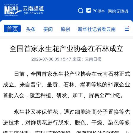
PC版本
网站无障碍
网站地图
首页
头条
要闻
原创
新华社记者看云南
政务
头条
云南要闻
本网原创
全国首家永生花产业协会在石林成立
新华社记者看云南
政务
人事
2026-07-06 09:15:47
来源：云南日报
廉政
云南省领导报道集
旅游
日前，全国首家永生花产业协会在云南石林正式
成立。来自晋宁、呈贡、石林、嵩明等地的61家企业
教育
州市
社会
图片
首批入会，覆盖种植、研发、加工、贸易全产业链。
经济
服务
云南故事
永生花又称保鲜花，通过细胞液高分子置换等先
云南青年说
趣看文物
进技术，对鲜切花进行脱水、脱色、干燥、染色等多
道工序处理，实现“冻龄”保鲜，保存期长达3至5年。从