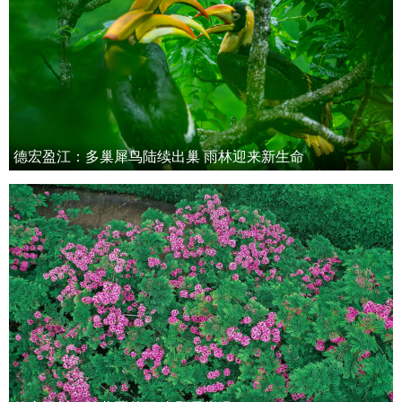
德宏盈江：多巢犀鸟陆续出巢 雨林迎来新生命