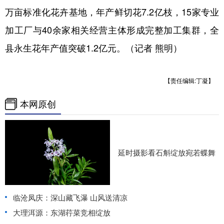
万亩标准化花卉基地，年产鲜切花7.2亿枝，15家专业
加工厂与40余家相关经营主体形成完整加工集群，全
县永生花年产值突破1.2亿元。（记者 熊明）
【责任编辑:丁凝】
本网原创
延时摄影看石斛绽放宛若蝶舞
临沧凤庆：深山藏飞瀑 山风送清凉
大理洱源：东湖荇菜竞相绽放