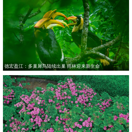
德宏盈江：多巢犀鸟陆续出巢 雨林迎来新生命