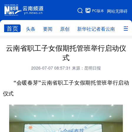
PC版本
网站无障碍
网站地图
首页
头条
要闻
原创
新华社记者看云南
政务
头条
云南要闻
本网原创
云南省职工子女假期托管班举行启动仪
式
新华社记者看云南
政务
人事
2026-07-07 08:57:31
来源：昆明日报
廉政
云南省领导报道集
旅游
“会暖春芽”云南省职工子女假期托管班举行启动
教育
州市
社会
图片
仪式
经济
服务
云南故事
云南青年说
趣看文物