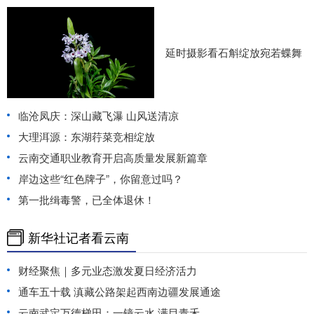
延时摄影看石斛绽放宛若蝶舞
临沧凤庆：深山藏飞瀑 山风送清凉
大理洱源：东湖荇菜竞相绽放
云南交通职业教育开启高质量发展新篇章
岸边这些“红色牌子”，你留意过吗？
第一批缉毒警，已全体退休！
新华社记者看云南
财经聚焦｜多元业态激发夏日经济活力
通车五十载 滇藏公路架起西南边疆发展通途
云南武定万德梯田：一镜云水 满目青禾